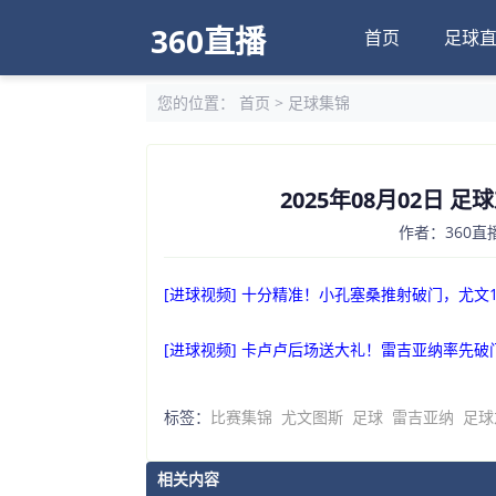
360直播
首页
足球
您的位置：
首页
>
足球集锦
2025年08月02日 
作者：360直播
[进球视频] 十分精准！小孔塞桑推射破门，尤文1
[进球视频] 卡卢卢后场送大礼！雷吉亚纳率先破门
标签：
比赛集锦
尤文图斯
足球
雷吉亚纳
足球
相关内容