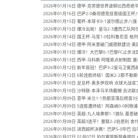
2026年01月16日 德甲-克劳德世界波柳比西奇绝
2026年01月16日 巴萨2-0桑坦德竞技晋级国
2026年01月15日 葡杯-本菲卡0-1波尔图止步
2026年01月15日 爆冷出局！皇马2-3遭西乙队
2026年01月14日 国王杯-马竞1-0拉科鲁尼亚
2026年01月14日 德甲-阿米里破门威德默建功 美
2026年01月13日 爆冷！大巴黎0-1巴黎FC止
2026年01月13日 西甲-马科斯·阿隆索点射制胜 
2026年01月12日 新年首冠！巴萨3-2皇马卫
2026年01月12日 6轮连胜终结！国米2-2那不
2026年01月10日 足总杯-奥多伊双响 点球大战
2026年01月10日 沙特联-本泽马半场戴帽 吉达联
2026年01月09日 意甲-米兰1-1热那亚落后榜
2026年01月09日 5连胜遭终结！阿森纳0-0利
2026年01月08日 英超-九人埃弗顿1-1狼队 
2026年01月08日 英超3连平！曼联2-2伯恩利
2026年01月08日 进西超杯决赛！巴萨5-0毕巴 
2026年01月07日 01月07日 珀尔塞努斯努桑塔拉