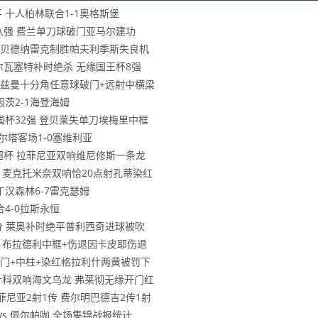
平 十人柏林联合1-1奥格斯堡
王杯八强 费兰单刀球破门亚马尔建功
八强 贝德纳雷克制胜帕夫利季斯失良机
阿尔瓦塞特补时绝杀 无缘国王杯8强
 格列兹曼十分角任意球破门+远射中横梁
因茨2-1海登海姆
步法国杯32强 登贝莱失单刀埃梅里中框
塞尔塔客场1-0塞维利亚
冕西超杯 拉菲尼亚双响维尼修斯一条龙
勒斯 麦克托米奈双响恰20点射孔蒂染红
诺丁汉森林6-7雷克瑟姆
合4-0拉斯永恒
首3分 莱奥补时绝平普利西奇进球被吹
物浦 布拉德利中框+伤退因卡皮耶伤退
基恩破门+中柱+染红格拉利什两黄被罚下
 舍什科双响海文乌龙 弗莱彻无缘开门红
拉菲尼亚2射1传 费尔明巴德吉2传1射
 vs 佩尔帕咖 全场集锦战报统计