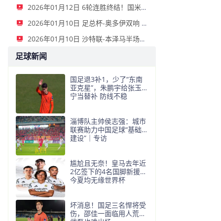
2026年01月12日 6轮连胜终结！国米2-2那不勒斯 麦克托米奈双响恰20点射孔蒂染红
2026年01月10日 足总杯-奥多伊双响 点球大战诺丁汉森林6-7雷克瑟姆
2026年01月10日 沙特联-本泽马半场戴帽 吉达联合4-0拉斯永恒
足球新闻
国足退3补1，少了“东南
亚克星”，朱鹏宇给张玉
宁当替补 防线不稳
淄博队主帅侯志强：城市
联赛助力中国足球“基础
建设”｜专访
尴尬且无奈！皇马去年近
2亿签下的4名国脚新援，
今夏均无缘世界杯
坏消息！国足三名悍将受
伤，邵佳一面临用人荒，