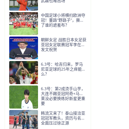
武磊也难出场
中国足球小将横扫欧洲夺
冠！董路“野路子”，撕开
了谁的遮羞布？
朝鲜女足 战胜日本女足获
亚冠女足联赛冠军李在明
发文祝贺
6.3号：哈吉归来，罗马
尼亚足球的25年之痒能解
么？
6.3号：第2成烫手山芋，
大连不踢亚冠阿奇+马莱
莱没必要换练好新星更重
要
韩流又来了！泰山接洽亚
冠冠军教头，资历与名气
全面压过徐正源