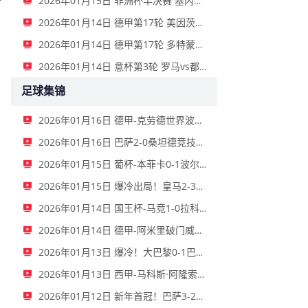
2026年01月15日 非洲杯半决赛 塞内加尔vs埃及 全场录像
2026年01月14日 德甲第17轮 美因茨vs海登海姆 全场录像
2026年01月14日 德甲第17轮 多特蒙德vs不莱梅 全场录像
2026年01月14日 意杯第3轮 罗马vs都灵 全场录像
足球集锦
2026年01月16日 德甲-克劳德世界波柳比西奇绝平 十人柏林联合1-1奥格斯堡
2026年01月16日 巴萨2-0桑坦德竞技晋级国王杯八强 费兰单刀球破门亚马尔建功
2026年01月15日 葡杯-本菲卡0-1波尔图止步八强 贝德纳雷克制胜帕夫利季斯失良机
2026年01月15日 爆冷出局！皇马2-3遭西乙队阿尔瓦塞特补时绝杀 无缘国王杯8强
2026年01月14日 国王杯-马竞1-0拉科鲁尼亚 格列兹曼十分角任意球破门+远射中横梁
2026年01月14日 德甲-阿米里破门威德默建功 美因茨2-1海登海姆
2026年01月13日 爆冷！大巴黎0-1巴黎FC止步法国杯32强 登贝莱失单刀埃梅里中框
2026年01月13日 西甲-马科斯·阿隆索点射制胜 塞尔塔客场1-0塞维利亚
2026年01月12日 新年首冠！巴萨3-2皇马卫冕西超杯 拉菲尼亚双响维尼修斯一条龙