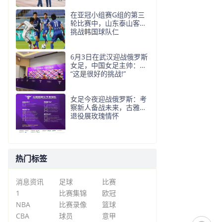
在亚冠小组赛G组的第三
轮比赛中，山东泰山客场
挑战韩国球队仁
6月3日在武汉迎战俄罗斯
女足，中国女足主帅：
“这是很好的挑战!”
女足今夜迎战俄罗斯：考
察新人备战未来，古雅沙
退役展玫瑰情怀
热门标签
消息资讯
足球
比赛
1
比赛集锦
欧冠
NBA
比赛录像
篮球
CBA
球员
意甲