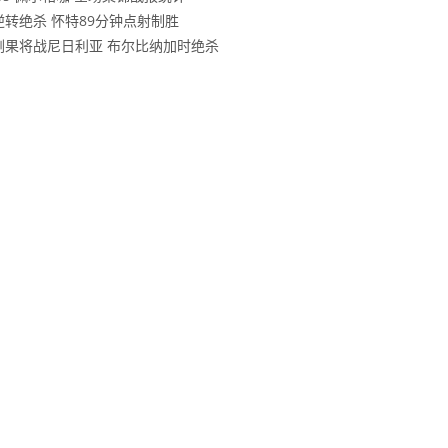
林逆转绝杀 怀特89分钟点射制胜
民主刚果将战尼日利亚 布尔比纳加时绝杀