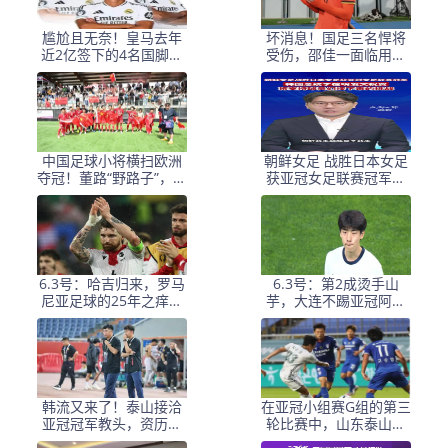
尴尬且无奈！皇马去年
坏消息！国足三名悍将
近2亿签下的4名国脚新
受伤，邵佳一面临用人
援，今夏均无缘世界杯
荒，武磊也难出场
中国足球小将横扫欧洲
朝鲜女足 战胜日本女足
夺冠！董路“野路子”，撕
获亚冠女足联赛冠军李
开了谁的遮羞布？
在明 发文祝贺
6.3号：哈吉归来，罗马
6.3号：第2成烫手山
尼亚足球的25年之痒能
芋，大连不踢亚冠阿奇
解么？
+马莱莱没必要换练好新
星更重要
韩流又来了！泰山接洽
在亚冠小组赛G组的第三
亚冠冠军教头，资历与
轮比赛中，山东泰山客
名气全面压过徐正源
场挑战韩国球队仁