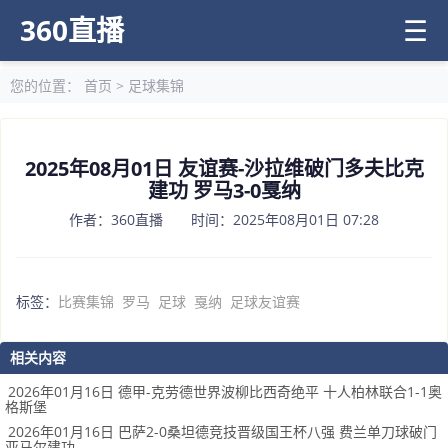
360直播
☰
您的位置：
首页
>
足球集锦
2025年08月01日 友谊赛-沙拉维破门多夫比克
建功 罗马3-0戛纳
作者：360直播 时间：2025年08月01日 07:28
标签：
比赛集锦
罗马
足球
戛纳
足球友谊赛
相关内容
2026年01月16日 德甲-克劳德世界波柳比西奇绝平 十人柏林联合1-1奥
格斯堡
2026年01月16日 巴萨2-0桑坦德竞技晋级国王杯八强 费兰单刀球破门
亚马尔建功