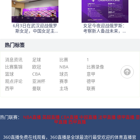
6月3日在武汉迎战俄罗
女足今夜迎战俄罗斯：
斯女足，中国女足主
考察新人备战未来，古
帅：“这是很好的挑战!”
雅沙退役展玫瑰情怀
热门标签
消息资讯
足球
比赛
1
比赛集锦
欧冠
NBA
比赛录像
篮球
CBA
球员
意甲
观点评论
亚洲杯
赛季
德甲
西甲
曼联
主场
联赛
热门联赛：
NBA直播
英超直播
CBA直播
中超直播
法甲直播
德甲直播
意
甲直播
西甲直播
360直播免费在线观看，360直播是全球最流行最受欢迎的体育直播官