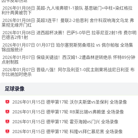
因卡皮耶伤退
2026年01月08日 英超-九人埃弗顿1-1狼队 基恩破门+中柱+染红格拉
利什两黄被罚下
2026年01月08日 英超3连平！曼联2-2伯恩利 舍什科双响海文乌龙 弗
莱彻无缘开门红
2026年01月08日 进西超杯决赛！巴萨5-0毕巴 拉菲尼亚2射1传 费尔明
巴德吉2传1射
2026年01月07日 01月07日 珀尔塞努斯努桑塔拉 vs 佩尔帕咖 全场集
锦战报统计
2026年01月07日 保级关键战！西汉姆1-2遭森林逆转绝杀 怀特89分钟
点射制胜
2026年01月07日 晋级八强！阿尔及利亚1-0民主刚果将战尼日利亚 布
尔比纳加时绝杀
足球录像
2026年01月15日 德甲第17轮 沃尔夫斯堡vs圣保利 全场录像
2026年01月15日 德甲第17轮 RB莱比锡vs弗赖堡 全场录像
2026年01月15日 德甲第17轮 霍芬海姆vs门兴 全场录像
2026年01月15日 德甲第17轮 科隆vs拜仁慕尼黑 全场录像