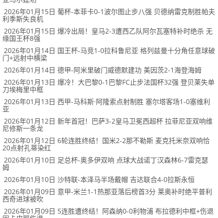
2026年01月15日 葡杯-本菲卡0-1波尔图止步八强 贝德纳雷克制胜帕夫
利季斯失良机
2026年01月15日 爆冷出局！皇马2-3遭西乙队阿尔瓦塞特补时绝杀 无
缘国王杯8强
2026年01月14日 国王杯-马竞1-0拉科鲁尼亚 格列兹曼十分角任意球破
门+远射中横梁
2026年01月14日 德甲-阿米里破门威德默建功 美因茨2-1海登海姆
2026年01月13日 爆冷！大巴黎0-1巴黎FC止步法国杯32强 登贝莱失单
刀埃梅里中框
2026年01月13日 西甲-马科斯·阿隆索点射制胜 塞尔塔客场1-0塞维利
亚
2026年01月12日 新年首冠！巴萨3-2皇马卫冕西超杯 拉菲尼亚双响维
尼修斯一条龙
2026年01月12日 6轮连胜终结！国米2-2那不勒斯 麦克托米奈双响恰
20点射孔蒂染红
2026年01月10日 足总杯-奥多伊双响 点球大战诺丁汉森林6-7雷克瑟
姆
2026年01月10日 沙特联-本泽马半场戴帽 吉达联合4-0拉斯永恒
2026年01月09日 意甲-米兰1-1热那亚落后榜首3分 莱奥补时绝平普利
西奇进球被吹
2026年01月09日 5连胜遭终结！阿森纳0-0利物浦 布拉德利中框+伤退