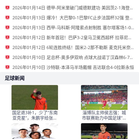
2026年01月14日 德甲-阿米里破门威德默建功 美因茨2-1海登海姆
2026年01月13日 爆冷！大巴黎0-1巴黎FC止步法国杯32强 登贝莱失单刀埃梅里中框
2026年01月13日 西甲-马科斯·阿隆索点射制胜 塞尔塔客场1-0塞维利亚
2026年01月12日 新年首冠！巴萨3-2皇马卫冕西超杯 拉菲尼亚双响维尼修斯一条龙
2026年01月12日 6轮连胜终结！国米2-2那不勒斯 麦克托米奈双响恰20点射孔蒂染红
2026年01月10日 足总杯-奥多伊双响 点球大战诺丁汉森林6-7雷克瑟姆
2026年01月10日 沙特联-本泽马半场戴帽 吉达联合4-0拉斯永恒
足球新闻
国足退3补1，少了“东南
淄博队主帅侯志强：城
亚克星”，朱鹏宇给张玉
市联赛助力中国足球“基
宁当替补 防线不稳
础建设”｜专访