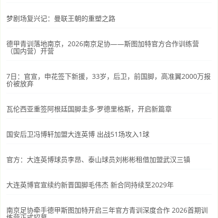
梦剧场复兴记：曼联王朝的重塑之路
德甲青训落地南京，2026南京足协——斯图加特官方合作训练营
（国内营）开营
7日：官宣，申花签下新援，33岁，后卫，前国脚，高准翼2000万报
价被放弃
瓦伦西亚重签阿根廷国脚圭多·罗德里格斯，开启新篇章
国安后卫冯博轩加盟大连英博 出战51场攻入1球
官方：大连英博球员李昂、泰山球员刘彬彬租借加盟武汉三镇
大连英博官宣续约新晋国脚毛伟杰 新合同持续至2029年
南京足协牵手德甲斯图加特开启三年官方青训深度合作 2026首期训
练营正式招募