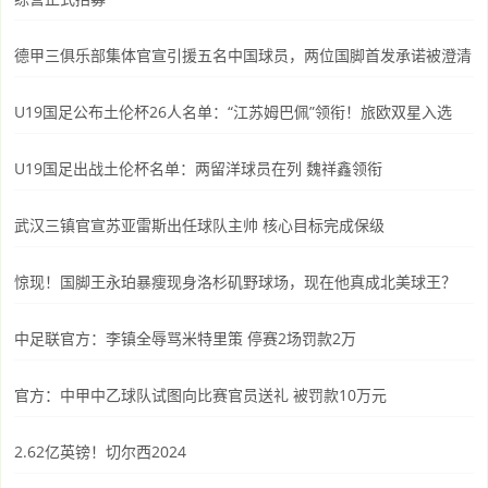
德甲三俱乐部集体官宣引援五名中国球员，两位国脚首发承诺被澄清
U19国足公布土伦杯26人名单：“江苏姆巴佩”领衔！旅欧双星入选
U19国足出战土伦杯名单：两留洋球员在列 魏祥鑫领衔
武汉三镇官宣苏亚雷斯出任球队主帅 核心目标完成保级
惊现！国脚王永珀暴瘦现身洛杉矶野球场，现在他真成北美球王？
中足联官方：李镇全辱骂米特里策 停赛2场罚款2万
官方：中甲中乙球队试图向比赛官员送礼 被罚款10万元
2.62亿英镑！切尔西2024