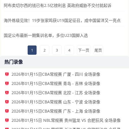
阿布卖切尔西的钱已有2.5亿镑利息 英政府威胁不交付就起诉
海外练级见效！19岁张家鸣获U19国足征召，成中国留洋又一亮点
国足公布最新一期集训名单，多位U23国脚入选
1
2
3
4
下一页
尾页
热门录像
2026年01月15日CBA常规赛 广厦 - 四川 全场录像
2026年01月15日CBA常规赛 青岛 - 吉林 全场录像
2026年01月15日CBA常规赛 北控 - 江苏 全场录像
2026年01月15日CBA常规赛 山东 - 宁波 全场录像
2026年01月15日CBA常规赛 广东 - 上海 全场录像
2026年01月15日 NBL常规赛 贵州猛龙 VS 合肥狂风 全场录像