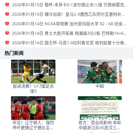
2026年01月15日 葡杯-本菲卡0-1波尔图止步八强 贝德纳雷克制胜帕夫利季斯失良机
2026年01月15日 爆冷出局！皇马2-3遭西乙队阿尔瓦塞特补时绝杀 无缘国王杯8强
2026年01月14日 NCAA常规赛 加州圣玛丽大学 82 - 68 旧金山大学 全场集锦
2026年01月14日 勇士大胜开拓者 杨瀚森3分2板 巴特勒16+6+5 库里9中2送11助
2026年01月14日 国王杯-马竞1-0拉科鲁尼亚 格列兹曼十分角任意球破门+远射中横梁
热门新闻
挺进决赛！U17国足点
中超
球3
罕见！辽宁铁人：强烈
官方：受台风影响 本轮
呼吁更换辽宁德比主裁
中超浙江队VS武汉三镇
屡现争议判罚
比赛延期