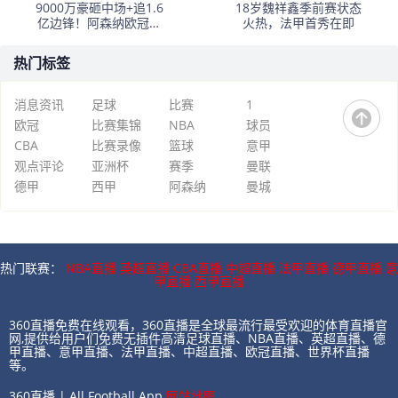
9000万豪砸中场+追1.6
18岁魏祥鑫季前赛状态
亿边锋！阿森纳欧冠争
火热，法甲首秀在即
冠野心彻底爆发
热门标签
消息资讯
足球
比赛
1
欧冠
比赛集锦
NBA
球员
CBA
比赛录像
篮球
意甲
观点评论
亚洲杯
赛季
曼联
德甲
西甲
阿森纳
曼城
热门联赛：
NBA直播
英超直播
CBA直播
中超直播
法甲直播
德甲直播
意
甲直播
西甲直播
360直播免费在线观看，360直播是全球最流行最受欢迎的体育直播官
网,提供给用户们免费无插件高清足球直播、NBA直播、英超直播、德
甲直播、意甲直播、法甲直播、中超直播、欧冠直播、世界杯直播
等。
360直播 | All Football App
网站地图