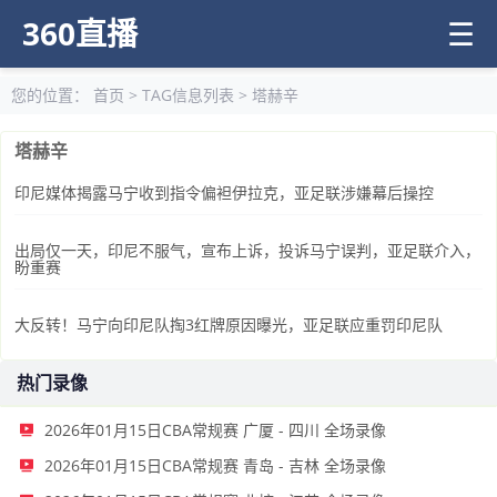
360直播
☰
您的位置：
首页
> TAG信息列表 > 塔赫辛
塔赫辛
印尼媒体揭露马宁收到指令偏袒伊拉克，亚足联涉嫌幕后操控
出局仅一天，印尼不服气，宣布上诉，投诉马宁误判，亚足联介入，
盼重赛
大反转！马宁向印尼队掏3红牌原因曝光，亚足联应重罚印尼队
热门录像
2026年01月15日CBA常规赛 广厦 - 四川 全场录像
2026年01月15日CBA常规赛 青岛 - 吉林 全场录像