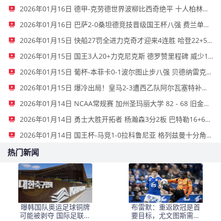
2026年01月16日 德甲-克劳德世界波柳比西奇绝平 十人柏林联合1-1奥格斯堡
2026年01月16日 巴萨2-0桑坦德竞技晋级国王杯八强 费兰单刀球破门亚马尔建功
2026年01月15日 快船27罚全进力克奇才迎来4连胜 哈登22+5+8 伦纳德33分4断
2026年01月15日 国王3人20+力克尼克斯 德罗赞里程碑 威少11助 布伦森伤退
2026年01月15日 葡杯-本菲卡0-1波尔图止步八强 贝德纳雷克制胜帕夫利季斯失良机
2026年01月15日 爆冷出局！皇马2-3遭西乙队阿尔瓦塞特补时绝杀 无缘国王杯8强
2026年01月14日 NCAA常规赛 加州圣玛丽大学 82 - 68 旧金山大学 全场集锦
2026年01月14日 勇士大胜开拓者 杨瀚森3分2板 巴特勒16+6+5 库里9中2送11助
2026年01月14日 国王杯-马竞1-0拉科鲁尼亚 格列兹曼十分角任意球破门+远射中横梁
热门新闻
曝韩国队奥运足球铜牌
布雷默：重返欧冠是首
可能被剥夺 国际足联处
要目标，尤文图斯需要