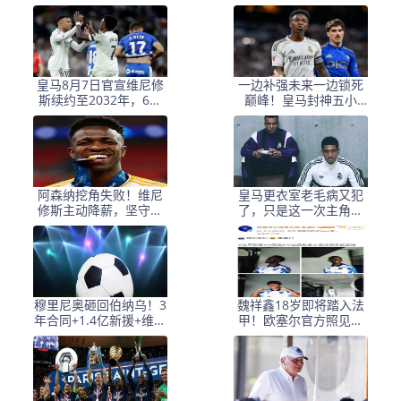
罚时效已过
回到巅峰状态
皇马8月7日官宣维尼修
一边补强未来一边锁死
斯续约至2032年，6年
巅峰！皇马封神五小
长约锁死核心
时，阿森纳彻底沦为笑
柄！
阿森纳挖角失败！维尼
皇马更衣室老毛病又犯
修斯主动降薪，坚守皇
了，只是这一次主角换
马续约至 2032 年！
成了贝林厄姆与姆巴佩
穆里尼奥砸回伯纳乌！3
魏祥鑫18岁即将踏入法
年合同+1.4亿新援+维尼
甲！欧塞尔官方照见证
修斯锁到2032，这场豪
进步：三场比赛贡献两
赌真能逆天改命？
球