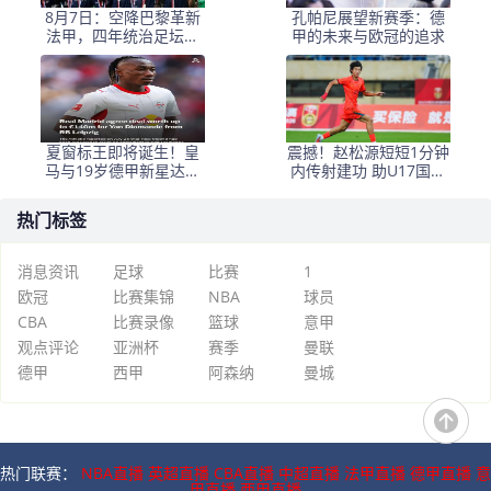
8月7日：空降巴黎革新
孔帕尼展望新赛季：德
法甲，四年统治足坛，
甲的未来与欧冠的追求
伊布来时为王去时成传
奇
夏窗标王即将诞生！皇
震撼！赵松源短短1分钟
马与19岁德甲新星达成
内传射建功 助U17国足
转会协议，总价高达14
逆转之战大破德甲强敌
亿欧元
热门标签
消息资讯
足球
比赛
1
欧冠
比赛集锦
NBA
球员
CBA
比赛录像
篮球
意甲
观点评论
亚洲杯
赛季
曼联
德甲
西甲
阿森纳
曼城
热门联赛：
NBA直播
英超直播
CBA直播
中超直播
法甲直播
德甲直播
意
甲直播
西甲直播